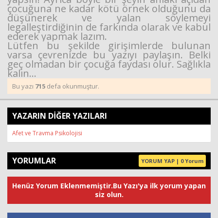
çocuğuna ne kadar kötü örnek olduğunu da
düşünerek ve
yalan söylemeyi
legalleştirdiğinin de farkında olarak ve kabul
ederek yapmak lazım.
Lütfen bu şekilde girişimlerde bulunan
varsa çevrenizde bu yazıyı paylaşın. Belki
geç olmadan
bir çocuğa faydası olur. Sağlıkla
kalın…
Bu yazı
715
defa okunmuştur.
YAZARIN DİĞER YAZILARI
Afet ve Travma Psikolojisi
YORUMLAR
YORUM YAP | 0 Yorum
Henüz Yorum Eklenmemiştir.Bu Yazı'ya ilk yorum yapan
siz olun.