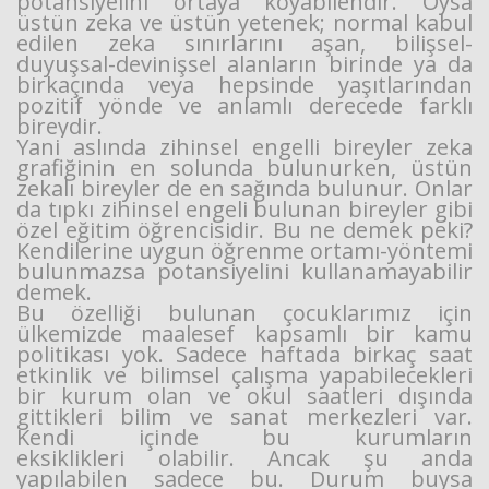
potansiyelini ortaya koyabilendir. Oysa
üstün zeka ve üstün yetenek; normal kabul
edilen zeka
sınırlarını aşan, bilişsel-
duyuşsal-devinişsel alanların birinde ya da
birkaçında veya hepsinde
yaşıtlarından
pozitif yönde ve anlamlı derecede farklı
bireydir.
Yani aslında zihinsel engelli bireyler zeka
grafiğinin en solunda bulunurken, üstün
zekalı
bireyler de en sağında bulunur. Onlar
Haberin Doğru Adresi.
da tıpkı zihinsel engeli bulunan bireyler gibi
özel eğitim
öğrencisidir. Bu ne demek peki?
Kendilerine uygun öğrenme ortamı-yöntemi
bulunmazsa
potansiyelini kullanamayabilir
demek.
Bu özelliği bulunan çocuklarımız için
ülkemizde maalesef kapsamlı bir kamu
politikası yok.
Sadece haftada birkaç saat
etkinlik ve bilimsel çalışma yapabilecekleri
bir kurum olan ve okul
saatleri dışında
gittikleri bilim ve sanat merkezleri var.
Kendi içinde bu kurumların
eksiklikleri
olabilir. Ancak şu anda
yapılabilen sadece bu. Durum buysa