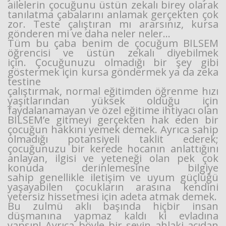
ailelerin çocuğunu üstün zekalı
birey olarak
tanılatma çabalarını anlamak gerçekten çok
zor. Teste çalıştıran mı ararsınız,
kursa
gönderen mi ve daha neler neler…
Tüm bu çaba benim de çocuğum BİLSEM
öğrencisi ve üstün zekalı diyebilmek
için.
Çocuğunuzu olmadığı bir şey gibi
göstermek için kursa göndermek ya da zeka
testine
çalıştırmak, normal eğitimden öğrenme hızı
yaşıtlarından yüksek olduğu için
faydalanamayan
ve özel eğitime ihtiyacı olan
BİLSEM’e gitmeyi gerçekten hak eden bir
çocuğun hakkını yemek
demek. Ayrıca sahip
olmadığı potansiyeli taklit ederek;
çocuğunuzu bir kerede hocanın
anlattığını
anlayan, ilgisi ve yeteneği olan pek çok
konuda derinlemesine bilgiye
sahip
genellikle iletişim ve uyum güçlüğü
yaşayabilen çocukların arasına kendini
yetersiz hissetmesi
için adeta atmak demek.
Bu zulmü aklı başında hiçbir insan
düşmanına yapmaz kaldı ki evladına
yapsın!
Ayrıca böyle bir şeyin ahlaki açıdan