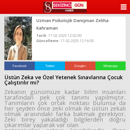
beylikdüzü
escort
ANASAYFA
beylikdüzü
escort
Uzman Psikolojik Danışman Zeliha
KATEGORİLER
beylikdüzü
Kahraman
escort
bayan
Tarih:
17-02-2025 12:02:00
YAZARLAR
beylikdüzü
Güncelleme:
17-02-2025 12:16:00
escort
bayan
ANKETLER
escort
beylikdüzü
FOTO GALERİ
beylikdüzü
Facebook
Twitter
Google+
Whatsapp
escort
Üstün Zeka ve Özel Yetenek Sınavlarına Çocuk
VİDEO GALERİ
Çalıştırılır mı?
Zekanın günümüze kadar bilim insanları
KÜNYE
tarafından pek çok tanımı yapılmıştır.
Tanımların çok
ortak noktası bulunsa da
her şeyden önce zeki olmak ile üstün zekalı
İLETİŞİM
olmak arasındaki farka
bakmak gerekiyor.
Zeki birey yakaladığı bilgilerden doğru
çıkarımlar yaparak var olan