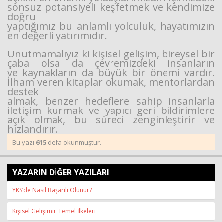
sonsuz potansiyeli keşfetmek ve kendimize
doğru
yaptığımız bu anlamlı yolculuk, hayatımızın
en değerli yatırımıdır.
Unutmamalıyız ki kişisel gelişim, bireysel bir
çaba olsa da çevremizdeki insanların
ve
kaynakların da büyük bir önemi vardır.
İlham veren kitaplar okumak, mentorlardan
destek
almak, benzer hedeflere sahip insanlarla
iletişim kurmak ve yapıcı geri bildirimlere
açık olmak,
bu süreci zenginleştirir ve
hızlandırır.
Bu yazı
615
defa okunmuştur.
YAZARIN DİĞER YAZILARI
YKS’de Nasıl Başarılı Olunur?
Kişisel Gelişimin Temel İlkeleri