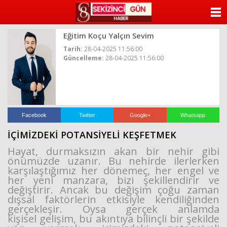
beylikdüzü
escort
ANASAYFA
beylikdüzü
escort
Eğitim Koçu Yalçın Sevim
KATEGORİLER
beylikdüzü
escort
Tarih:
28-04-2025 11:56:00
bayan
Güncelleme:
28-04-2025 11:56:00
YAZARLAR
beylikdüzü
escort
bayan
ANKETLER
escort
beylikdüzü
FOTO GALERİ
beylikdüzü
Facebook
Twitter
Google+
Whatsapp
escort
İÇİMİZDEKİ POTANSİYELİ KEŞFETMEK
VİDEO GALERİ
Hayat, durmaksızın akan bir nehir gibi
önümüzde uzanır. Bu nehirde ilerlerken
KÜNYE
karşılaştığımız
her dönemeç, her engel ve
her yeni manzara, bizi şekillendirir ve
İLETİŞİM
değiştirir. Ancak bu değişim
çoğu zaman
dışsal faktörlerin etkisiyle kendiliğinden
gerçekleşir. Oysa gerçek anlamda
kişisel
gelişim, bu akıntıya bilinçli bir şekilde