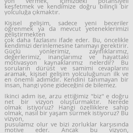
yön vermek, içimizdeki potansiyeli
keşfetmek ve
kendimize doğru bilinçli bir
yolculuğa çıkmaktır.
Kişisel gelişim, sadece yeni beceriler
öğrenmek ya da mevcut yeteneklerimizi
geliştirmekten
çok daha fazlasını ifade eder. Bu, öncelikle
kendimizi derinlemesine tanımayı gerektirir.
Güçlü
yönlerimiz, zayıflıklarımız,
Haberin Doğru Adresi.
değerlerimiz, inançlarımız ve hayattaki
motivasyon kaynaklarımız
nelerdir?
Bu
soruların dürüst ve samimi cevaplarını
aramak, kişisel gelişim yolculuğunun ilk
ve
en önemli adımıdır. Kendini tanımayan bir
insan, hangi yöne gideceğini de bilemez.
İkinci adım ise, arzu ettiğimiz "biz" e doğru
net bir vizyon oluşturmaktır. Nerede
olmak
istiyoruz? Hangi özelliklere sahip
olmak, nasıl bir yaşam sürmek istiyoruz? Bu
vizyon,
pusulamız olur ve bizi zorluklar karşısında
motive eder. Ancak bu vizyon,