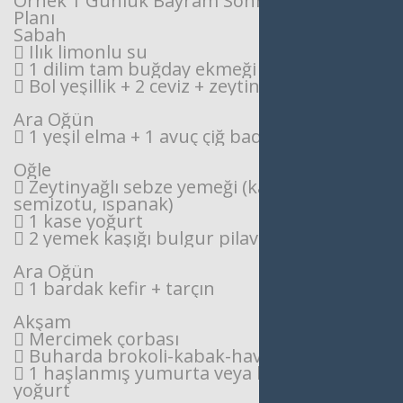
Örnek 1 Günlük Bayram Sonrası Beslenme
Planı
Sabah
 Ilık limonlu su
 1 dilim tam buğday ekmeği + lor peyniri
 Bol yeşillik + 2 ceviz + zeytin
Ara Öğün
 1 yeşil elma + 1 avuç çiğ badem
Öğle
 Zeytinyağlı sebze yemeği (kabak,
semizotu, ıspanak)
 1 kase yoğurt
 2 yemek kaşığı bulgur pilavı
Ara Öğün
 1 bardak kefir + tarçın
Akşam
 Mercimek çorbası
 Buharda brokoli-kabak-havuç karışımı
 1 haşlanmış yumurta veya birkaç kaşık
yoğurt