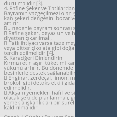
durulmalıdır [3].
4. Rafine Şeker ve Tatlılardan Uzak Durun
Bayramın vazgeçilmezi olan şerbetli tatlılar,
kan şekeri dengesini bozar ve yağlanmayı
artırır.
Bu nedenle bayram sonrası süreçte:
 Rafine şeker, beyaz un ve hazır gıdalar
diyetten çıkarılmalı,
 Tatlı ihtiyacı varsa taze meyve, hurma
veya bitter çikolata gibi doğal alternatifler
tercih edilmelidir [4].
5. Karaciğeri Dinlendirin
Kırmızı etin aşırı tüketimi karaciğerin
yükünü artırır. Bu dönemde karaciğer dostu
besinlerle
destek sağlanabilir:
 Enginar, zerdeçal, limon, maydanoz,
brokoli gibi detoks etkili gıdalar tercih
edilmelidir.
 Akşam yemekleri hafif ve sindirimi kolay
olacak şekilde planlanmalı, gece
yemek
alışkanlıkları bir süreliğine rafa
kaldırılmalıdır.