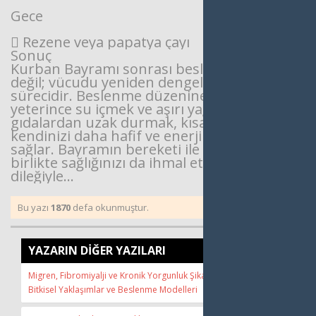
Gece
 Rezene veya papatya çayı
Sonuç
Kurban Bayramı sonrası beslenme, “detoks”
değil; vücudu yeniden dengeleme
sürecidir.
Beslenme düzenine dikkat etmek,
yeterince su içmek ve aşırı yağlı-şekerli
gıdalardan uzak
durmak, kısa sürede
kendinizi daha hafif ve enerjik hissetmenizi
sağlar. Bayramın bereketi ile
birlikte sağlığınızı da ihmal etmemeniz
dileğiyle…
Bu yazı
1870
defa okunmuştur.
YAZARIN DİĞER YAZILARI
Migren, Fibromiyalji ve Kronik Yorgunluk Şikayetlerinizi Azaltacak
Bitkisel Yaklaşımlar ve Beslenme Modelleri