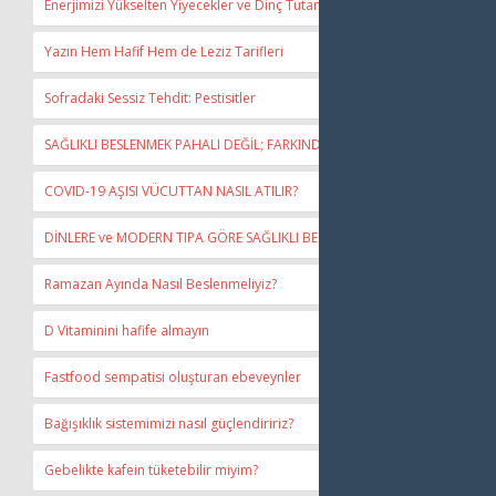
Enerjimizi Yükselten Yiyecekler ve Dinç Tutan Sağlıklı İçecekler
Yazın Hem Hafif Hem de Leziz Tarifleri
Sofradaki Sessiz Tehdit: Pestisitler
SAĞLIKLI BESLENMEK PAHALI DEĞİL; FARKINDALIK İSTİYOR
COVID-19 AŞISI VÜCUTTAN NASIL ATILIR?
DİNLERE ve MODERN TIPA GÖRE SAĞLIKLI BESLENME
Ramazan Ayında Nasıl Beslenmeliyiz?
D Vitaminini hafife almayın
Fastfood sempatisi oluşturan ebeveynler
Bağışıklık sistemimizi nasıl güçlendiririz?
Gebelikte kafein tüketebilir miyim?