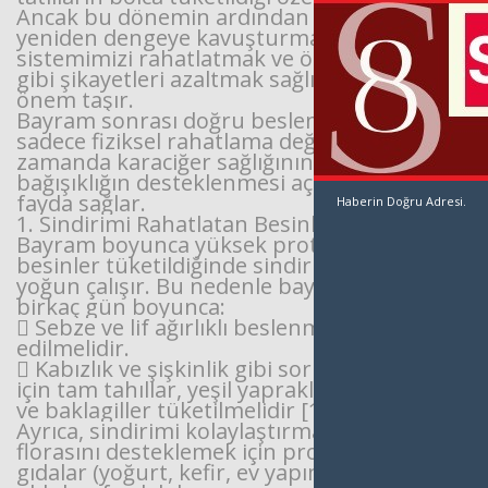
Ancak bu dönemin ardından bedenimizi
yeniden dengeye
kavuşturmak, sindirim
sistemimizi rahatlatmak ve ödem, şişkinlik
gibi şikayetleri azaltmak
sağlığımız açısından
önem taşır.
Bayram sonrası doğru beslenme adımları,
sadece fiziksel rahatlama değil, aynı
zamanda
karaciğer sağlığının korunması ve
bağışıklığın desteklenmesi açısından da
fayda sağlar.
Haberin Doğru Adresi.
1. Sindirimi Rahatlatan Besinlere Dönüş
Bayram boyunca yüksek proteinli ve yağlı
besinler tüketildiğinde sindirim sistemi
yoğun
çalışır. Bu nedenle bayram sonrası
birkaç gün boyunca:
 Sebze ve lif ağırlıklı beslenme tercih
edilmelidir.
 Kabızlık ve şişkinlik gibi sorunları önlemek
için tam tahıllar, yeşil yapraklı sebzeler
ve
baklagiller tüketilmelidir [1].
Ayrıca, sindirimi kolaylaştırmak ve bağırsak
florasını desteklemek için probiyotik
gıdalar
(yoğurt, kefir, ev yapımı turşu)