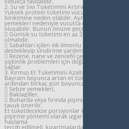
oldukça faydalıdır.
2. Su ve Sıvı Tüketimini Artırın
Yüksek protein tüketimi vücutta ürik asit
birikimine neden olabilir. Ayrıca tuzlu et
yemekleri
nedeniyle vücutta ödem
oluşabilir. Bunun önüne geçmek için:
 Günlük su tüketimi en az 2-2.5 litre
olmalıdır.
 Sabahları içilen ılık limonlu su karaciğeri
destekleyip sindirime yardımcı olur [2].
 Rezene, nane ve zencefil çayları, gaz ve
şişkinlik problemleri için doğal destek
sağlar.
3. Kırmızı Et Tüketimini Azaltın
Bayram boyunca artan et tüketiminin
ardından birkaç gün boyunca etin yerine:
 Sebze yemekleri,
 Baklagiller,
 Buharda veya fırında pişmiş balık ya da
tavuk önerilir.
Et tüketilecekse porsiyonlar küçültülmeli,
pişirme yöntemi olarak ızgara, fırın veya
haşlama
tercih edilmeli, kızartmalardan uzak