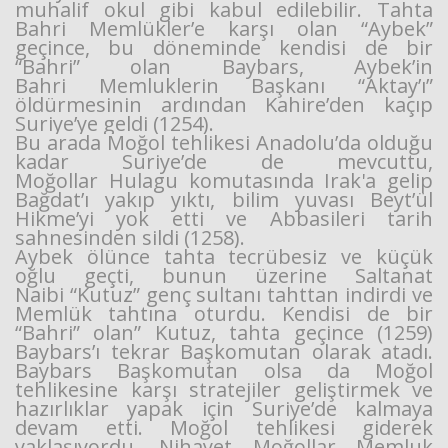
muhalif okul gibi kabul edilebilir. Tahta
Bahri Memlükler’e karşı olan “Aybek”
geçince, bu döneminde kendisi de bir
“Bahri” olan Baybars, Aybek’in
Bahri Memluklerin Başkanı “Aktay’ı”
öldürmesinin ardından Kahire’den kaçıp
Suriye’ye geldi (1254).
Bu arada Moğol tehlikesi Anadolu’da olduğu
kadar Suriye’de de mevcuttu,
Moğollar Hulagu komutasında Irak'a gelip
Bağdat’ı yakıp yıktı, bilim yuvası Beyt’ül
Hikme’yi yok etti ve Abbasileri tarih
sahnesinden sildi (1258).
Aybek ölünce tahta tecrübesiz ve küçük
oğlu geçti, bunun üzerine Saltanat
Naibi “Kutuz” genç sultanı tahttan indirdi ve
Memlük tahtına oturdu. Kendisi de bir
“Bahri” olan” Kutuz, tahta geçince (1259)
Baybars’ı tekrar Başkomutan olarak atadı.
Baybars Başkomutan olsa da Moğol
tehlikesine karşı stratejiler geliştirmek ve
hazırlıklar yapak için Suriye’de kalmaya
devam etti. Moğol tehlikesi giderek
yaklaşıyordu. Nihayet Moğollar Memluk