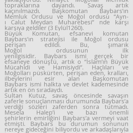
topraklarına dayandı. Savaş artık
kaçınılmazdı. Başkomutan Baybars’ın
Memluk Ordusu ve Moğol ordusu “Ayn-
ı Calut Meydan Muharebesi” nde karşı
karşıya geldiler (3 Eylül1260).
Büyük Komutan, efsanevi komutan
Baybars’ın stratejisi ile Moğol ordusu
perişan edildi. Bu, şımarık
Moğol ordusunun ilk
yenilgisidir. Baybars ismi gerçek bir
efsaneye dönüştü, artık o “İslam’ın Büyük
Mücahidi ve Hamisiydi”. Haçlıları ve
Moğolları püskürten, perişan eden, kralları,
ilbeylerini esir alan Başkomutan
Baybars ismi halkta ve devlet kademesinde
artık en ön sıradaydı.
Sultan Kutuz, savaş öncesinde savaşın
zaferle sonuçlanması durumunda Baybars’a
verdiği sözleri zaferden sonra tutmadı.
Mesela Halep’i ve bazı önemli
şehirlerin emirliğini Baybars’a vermeyi vaat
etmişti. Baybars bu durumun sonunun
nereye gideceğini biliyordu ve arkadaşlarıyla