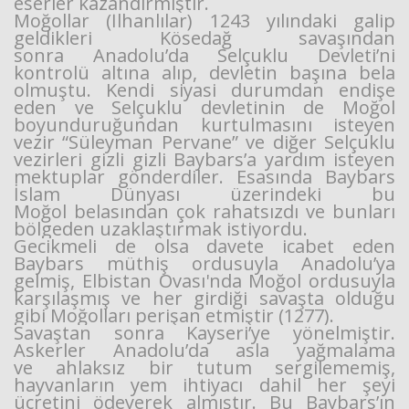
eserler kazandırmıştır.
Moğollar (İlhanlılar) 1243 yılındaki galip
geldikleri Kösedağ savaşından
sonra Anadolu’da Selçuklu Devleti’ni
kontrolü altına alıp, devletin başına bela
olmuştu. Kendi siyasi durumdan endişe
eden ve Selçuklu devletinin de Moğol
boyunduruğundan kurtulmasını isteyen
vezir “Süleyman Pervane” ve diğer Selçuklu
vezirleri gizli gizli Baybars’a yardım isteyen
mektuplar gönderdiler. Esasında Baybars
İslam Dünyası üzerindeki bu
Moğol belasından çok rahatsızdı ve bunları
bölgeden uzaklaştırmak istiyordu.
Gecikmeli de olsa davete icabet eden
Baybars müthiş ordusuyla Anadolu’ya
gelmiş, Elbistan Ovası'nda Moğol ordusuyla
karşılaşmış ve her girdiği savaşta olduğu
gibi Moğolları perişan etmiştir (1277).
Savaştan sonra Kayseri’ye yönelmiştir.
Askerler Anadolu’da asla yağmalama
ve ahlaksız bir tutum sergilememiş,
hayvanların yem ihtiyacı dahil her şeyi
ücretini ödeyerek almıştır. Bu Baybars’ın