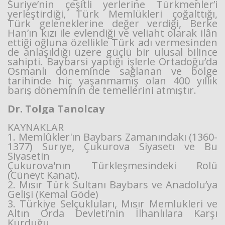
Suriye’nin çeşitli yerlerine Türkmenler’i
yerleştirdiği, Türk Memlükleri çoğalttığı,
Türk geleneklerine değer verdiği, Berke
Han’ın kızı ile evlendiği ve veliaht olarak ilân
ettiği oğluna özellikle Türk adı vermesinden
de anlaşıldığı üzere güçlü bir ulusal bilince
sahipti. Baybarsi yaptığı işlerle Ortadoğu’da
Osmanlı döneminde sağlanan ve bölge
tarihinde hiç yaşanmamış olan 400 yıllık
barış döneminin de temellerini atmıştır.
Dr. Tolga Tanolcay
KAYNAKLAR
1. Memlûkler'ın Baybars Zamanındakı (1360-
1377) Surıye, Çukurova Siyasetı ve Bu
Siyasetin
Çukurova'nın Türkleşmesindeki Rolü
(Cüneyt Kanat).
2. Mısır Türk Sultanı Baybars ve Anadolu’ya
Gelişi (Kemal Göde)
3. Türkiye Selçukluları, Mısır Memlukleri ve
Altın Orda Devleti’nin İlhanlılara Karşı
Kurduğu