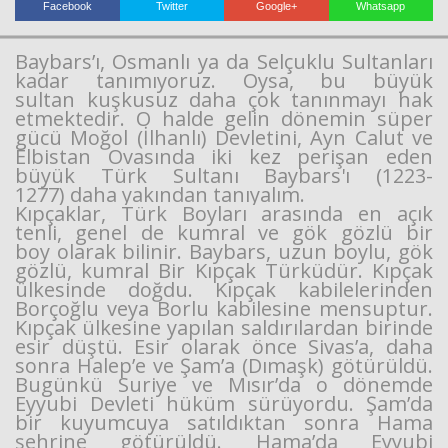
Facebook
Twitter
Google+
Whatsapp
Baybars’ı, Osmanlı ya da Selçuklu Sultanları
kadar tanımıyoruz. Oysa, bu büyük
sultan kuşkusuz daha çok tanınmayı hak
etmektedir. O halde gelin dönemin süper
gücü Moğol (İlhanlı) Devletini, Ayn Calut ve
Elbistan Ovasında iki kez perişan eden
büyük Türk Sultanı Baybars'ı (1223-
Haberin Doğru Adresi.
1277) daha yakından tanıyalım.
Kıpçaklar, Türk Boyları arasında en açık
tenli, genel de kumral ve gök gözlü bir
boy olarak bilinir. Baybars, uzun boylu, gök
gözlü, kumral Bir Kıpçak Türküdür. Kıpçak
ülkesinde doğdu. Kıpçak kabilelerinden
Borçoğlu veya Borlu kabilesine mensuptur.
Kıpçak ülkesine yapılan saldırılardan birinde
esir düştü. Esir olarak önce Sivas’a, daha
sonra Halep’e ve Şam’a (Dımaşk) götürüldü.
Bugünkü Suriye ve Mısır’da o dönemde
Eyyubi Devleti hüküm sürüyordu. Şam’da
bir kuyumcuya satıldıktan sonra Hama
şehrine götürüldü. Hama’da Eyyubi