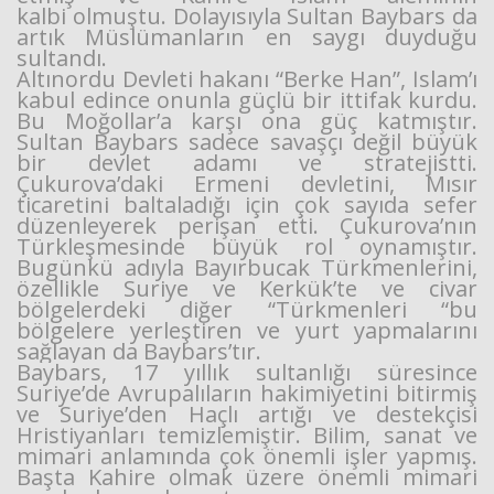
kalbi olmuştu. Dolayısıyla Sultan Baybars da
artık Müslümanların en saygı duyduğu
sultandı.
Altınordu Devleti hakanı “Berke Han”, İslam’ı
kabul edince onunla güçlü bir ittifak kurdu.
Bu Moğollar’a karşı ona güç katmıştır.
Sultan Baybars sadece savaşçı değil büyük
bir devlet adamı ve stratejistti.
Çukurova’daki Ermeni devletini, Mısır
ticaretini baltaladığı için çok sayıda sefer
düzenleyerek perişan etti. Çukurova’nın
Türkleşmesinde büyük rol oynamıştır.
Bugünkü adıyla Bayırbucak Türkmenlerini,
özellikle Suriye ve Kerkük’te ve civar
bölgelerdeki diğer “Türkmenleri “bu
bölgelere yerleştiren ve yurt yapmalarını
sağlayan da Baybars’tır.
Baybars, 17 yıllık sultanlığı süresince
Suriye’de Avrupalıların hakimiyetini bitirmiş
ve Suriye’den Haçlı artığı ve destekçisi
Hristiyanları temizlemiştir. Bilim, sanat ve
mimari anlamında çok önemli işler yapmış.
Başta Kahire olmak üzere önemli mimari