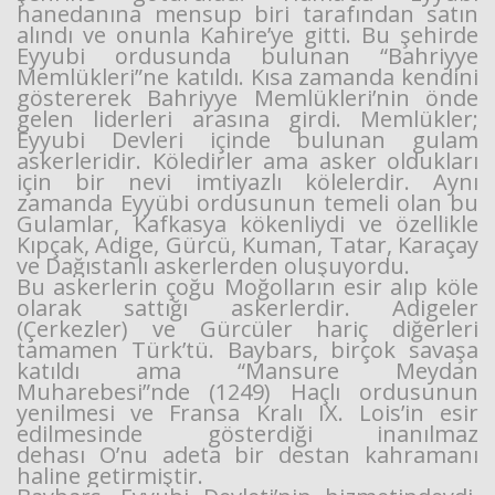
hanedanına mensup biri tarafından satın
alındı ve onunla Kahire’ye gitti. Bu şehirde
Eyyubi ordusunda bulunan “Bahriyye
Memlükleri”ne katıldı. Kısa zamanda kendini
göstererek Bahriyye Memlükleri’nin önde
gelen liderleri arasına girdi. Memlükler;
Eyyubi Devleri içinde bulunan gulam
askerleridir. Köledirler ama asker oldukları
için bir nevi imtiyazlı kölelerdir. Aynı
zamanda Eyyübi ordusunun temeli olan bu
Gulamlar, Kafkasya kökenliydi ve özellikle
Kıpçak, Adige, Gürcü, Kuman, Tatar, Karaçay
ve Dağıstanlı askerlerden oluşuyordu.
Bu askerlerin çoğu Moğolların esir alıp köle
olarak sattığı askerlerdir. Adigeler
(Çerkezler) ve Gürcüler hariç diğerleri
tamamen Türk’tü. Baybars, birçok savaşa
katıldı ama “Mansure Meydan
Muharebesi”nde (1249) Haçlı ordusunun
yenilmesi ve Fransa Kralı IX. Lois’in esir
edilmesinde gösterdiği inanılmaz
dehası O’nu adeta bir destan kahramanı
haline getirmiştir.