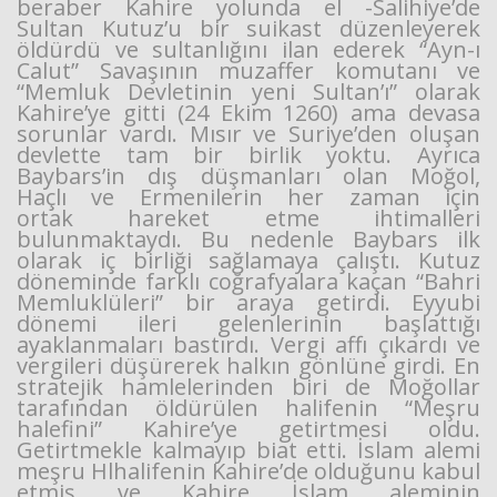
beraber Kahire yolunda el -Salihiye’de
Sultan Kutuz’u bir suikast düzenleyerek
öldürdü ve sultanlığını ilan ederek “Ayn-ı
Calut” Savaşının muzaffer komutanı ve
“Memluk Devletinin yeni Sultan’ı” olarak
Kahire’ye gitti (24 Ekim 1260) ama devasa
sorunlar vardı. Mısır ve Suriye’den oluşan
devlette tam bir birlik yoktu. Ayrıca
Baybars’in dış düşmanları olan Moğol,
Haçlı ve Ermenilerin her zaman için
ortak hareket etme ihtimalleri
bulunmaktaydı. Bu nedenle Baybars ilk
olarak iç birliği sağlamaya çalıştı. Kutuz
döneminde farklı coğrafyalara kaçan “Bahri
Memluklüleri” bir araya getirdi. Eyyubi
dönemi ileri gelenlerinin başlattığı
ayaklanmaları bastırdı. Vergi affı çıkardı ve
vergileri düşürerek halkın gönlüne girdi. En
stratejik hamlelerinden biri de Moğollar
tarafından öldürülen halifenin “Meşru
halefini” Kahire’ye getirtmesi oldu.
Getirtmekle kalmayıp biat etti. İslam alemi
meşru Hlhalifenin Kahire’de olduğunu kabul
etmiş ve Kahire İslam aleminin