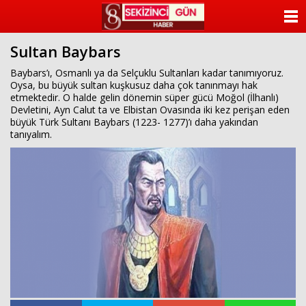
beylikdüzü
escort
ANASAYFA
beylikdüzü
escort
Sultan Baybars
KATEGORİLER
beylikdüzü
escort
Baybars’ı, Osmanlı ya da Selçuklu Sultanları kadar tanımıyoruz.
bayan
Oysa, bu büyük sultan kuşkusuz daha çok tanınmayı hak
YAZARLAR
beylikdüzü
etmektedir. O halde gelin dönemin süper gücü Moğol (İlhanlı)
escort
Devletini, Ayn Calut ta ve Elbistan Ovasında iki kez perişan eden
bayan
ANKETLER
büyük Türk Sultanı Baybars (1223- 1277)’ı daha yakından
escort
tanıyalım.
beylikdüzü
FOTO GALERİ
beylikdüzü
escort
VİDEO GALERİ
KÜNYE
İLETİŞİM