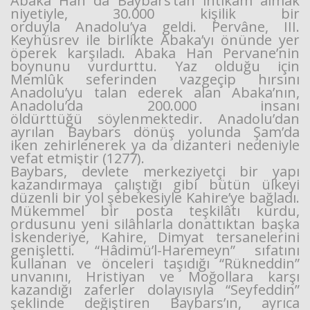
Abaka Han da Baybars’tan intikam almak
niyetiyle, 30.000 kişilik bir
orduyla Anadolu’ya geldi. Pervâne, III.
Keyhüsrev ile birlikte Abaka’yı önünde yer
öperek karşıladı. Abaka Han Pervane’nin
boynunu vurdurttu. Yaz olduğu için
Memlûk seferinden vazgeçip hırsını
Anadolu’yu talan ederek alan Abaka’nın,
Anadolu’da 200.000 insanı
öldürttüğü söylenmektedir. Anadolu’dan
ayrılan Baybars dönüş yolunda Şam’da
iken zehirlenerek ya da dizanteri nedeniyle
vefat etmiştir (1277).
Baybars, devlete merkeziyetçi bir yapı
kazandırmaya çalıştığı gibi bütün ülkeyi
düzenli bir yol şebekesiyle Kahire’ye bağladı.
Mükemmel bir posta teşkilâtı kurdu,
ordusunu yeni silâhlarla donattıktan başka
İskenderiye, Kahire, Dimyat tersanelerini
genişletti. “Hâdimü’l-Haremeyn” sıfatını
kullanan ve önceleri taşıdığı “Rükneddin”
unvanını, Hristiyan ve Moğollara karşı
kazandığı zaferler dolayısıyla “Seyfeddin”
şeklinde değiştiren Baybars’ın, ayrıca