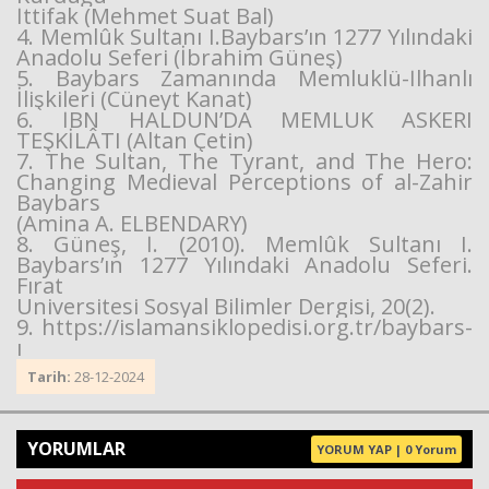
İttifak (Mehmet Suat Bal)
4. Memlûk Sultanı I.Baybars’ın 1277 Yılındaki
Anadolu Seferi (İbrahim Güneş)
5. Baybars Zamanında Memluklü-İlhanlı
İlişkileri (Cüneyt Kanat)
6. İBN HALDUN’DA MEMLÛK ASKERÎ
TEŞKİLÂTI (Altan Çetin)
7. The Sultan, The Tyrant, and The Hero:
Changing Medieval Perceptions of al-Zahir
Baybars
(Amina A. ELBENDARY)
8. Güneş, İ. (2010). Memlûk Sultanı I.
Baybars’ın 1277 Yılındaki Anadolu Seferi.
Fırat
Üniversitesi Sosyal Bilimler Dergisi, 20(2).
9. https://islamansiklopedisi.org.tr/baybars-
ı
Tarih:
28-12-2024
YORUMLAR
YORUM YAP | 0 Yorum