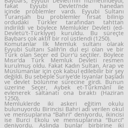
Baybars, Eyyubi Devleti’nin hizmetindeydi,
fakat Eyyubi Devleti’nde hanedan
içinde problemler vardı. Eyyubi Sultanı
Turanşah bu problemler fırsat bilinip
ordudaki Türkler tarafından tahttan
indirildi ve böylece Memlukler Devleti (ed-
Devletü't-Türkiyye) kuruldu. Bu süreçte
Baybars çok aktif bir rol üstlendi (1250).
Komutanlar İlk Memluk sultanı olarak
Eyyubi Sultanı Salih’in dul eşi olan ve bir
Türk olan Seçer ed Dürr’ü seçtiler. Böylece
Mısır’da Türk Memluk Devleti resmen
kurulmuş oldu. Fakat Kadın Sultan, Arap ve
Müslümanlar için çok kabul edilebilir bir şey
değildi. Bu sebeple Suriye’de İsyanlar başladı
ve devlet bölünme sürecine girdi. Bunun
üzerine Seçer, Aybek et-Türkmânî ile
evlenerek saltanatı ona bıraktı (Haziran
1250).
Memluklerde iki askeri eğitim okulu
bulunuyordu Birincisi Bahri adı verilen okul
ve mensuplarına “Bahri” deniyordu, ikincisi
ise Burci Ekolu ve mensuplarına “Burci”
deniyordu. Aslında bunlar birbirine iki