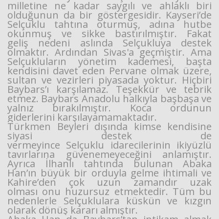
milletine ne kadar saygılı ve ahlaklı biri
olduğunun da bir göstergesidir. Kayseri’de
Selçuklu tahtına oturmuş, adına hutbe
okunmuş ve sikke bastırılmıştır. Fakat
geliş nedeni aslında Selçukluya destek
olmaktır. Ardından Sivas'a geçmiştir. Ama
Selçukluların yönetim kademesi, başta
kendisini davet eden Pervane olmak üzere,
sultan ve vezirleri piyasada yoktur. Hiçbiri
Baybars’ı karşılamaz. Teşekkür ve tebrik
etmez. Baybars Anadolu halkıyla başbaşa ve
yalnız bırakılmıştır. Koca ordunun
giderlerini karşılayamamaktadır.
Türkmen Beyleri dışında kimse kendisine
siyasi destek de
vermeyince Selçuklu idarecilerinin ikiyüzlü
tavırlarına güvenemeyeceğini anlamıştır.
Ayrıca İlhanlı tahtında bulunan Abaka
Han’ın büyük bir orduyla gelme ihtimali ve
Kahire’den çok uzun zamandır uzak
olması onu huzursuz etmektedir. Tüm bu
nedenlerle Selçuklulara küskün ve kızgın
olarak dönüş kararı almıştır.