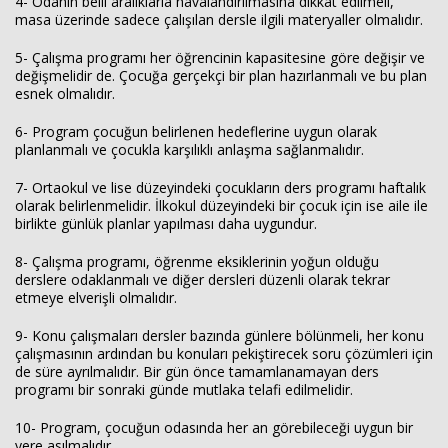
4- Odanın belli aralıklarla havalandırılmasına dikkat edilmeli,
masa üzerinde sadece çalışılan dersle ilgili materyaller olmalıdır.
5- Çalışma programı her öğrencinin kapasitesine göre değişir ve
değişmelidir de. Çocuğa gerçekçi bir plan hazırlanmalı ve bu plan
esnek olmalıdır.
6- Program çocuğun belirlenen hedeflerine uygun olarak
planlanmalı ve çocukla karşılıklı anlaşma sağlanmalıdır.
7- Ortaokul ve lise düzeyindeki çocukların ders programı haftalık
olarak belirlenmelidir. İlkokul düzeyindeki bir çocuk için ise aile ile
birlikte günlük planlar yapılması daha uygundur.
8- Çalışma programı, öğrenme eksiklerinin yoğun olduğu
derslere odaklanmalı ve diğer dersleri düzenli olarak tekrar
etmeye elverişli olmalıdır.
9- Konu çalışmaları dersler bazında günlere bölünmeli, her konu
çalışmasının ardından bu konuları pekiştirecek soru çözümleri için
de süre ayrılmalıdır. Bir gün önce tamamlanamayan ders
programı bir sonraki günde mutlaka telafi edilmelidir.
10- Program, çocuğun odasında her an görebileceği uygun bir
yere asılmalıdır.