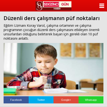
beylikdüzü
escort
ANASAYFA
beylikdüzü
escort
Düzenli ders çalışmanın püf noktaları
KATEGORİLER
beylikdüzü
escort
Eğitim Uzmanı Koray Varol, çalışma ortamının ve çalışma
bayan
programının çocuğun düzenli ders çalışmasını etkileyen önemli
YAZARLAR
beylikdüzü
unsurlardan olduğunu belirterek başarı için gerekli olan 10 püf
escort
noktasını anlattı.
bayan
ANKETLER
escort
beylikdüzü
FOTO GALERİ
beylikdüzü
escort
VİDEO GALERİ
KÜNYE
İLETİŞİM
Facebook
Twitter
Google+
Whatsapp